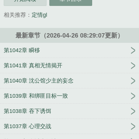
读。
三秒记住本站：顶点文学 网址：www.dingwx.com...
相关推荐：
定情gl
《定情空间竹马你哪里跑沈知棠伍远征全文完整版》
是功夫马铃薯精心创作的历史类小说。
最新章节（2026-04-26 08:29:07更新）
第1042章 瞬移
第1041章 真相无情揭开
第1040章 沈公馆少主的妄念
第1039章 和绑匪目标一致
第1038章 吞下诱饵
第1037章 心理交战