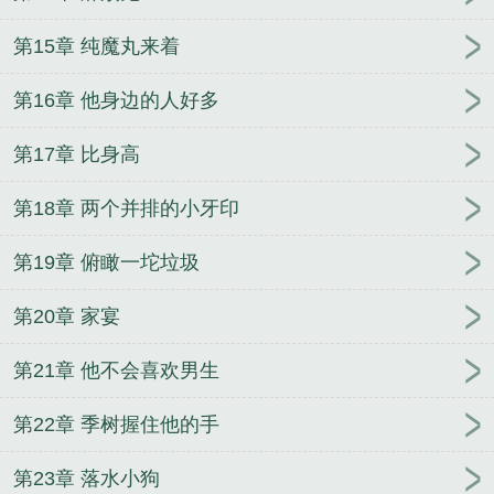
第15章 纯魔丸来着
第16章 他身边的人好多
第17章 比身高
第18章 两个并排的小牙印
第19章 俯瞰一坨垃圾
第20章 家宴
第21章 他不会喜欢男生
第22章 季树握住他的手
第23章 落水小狗