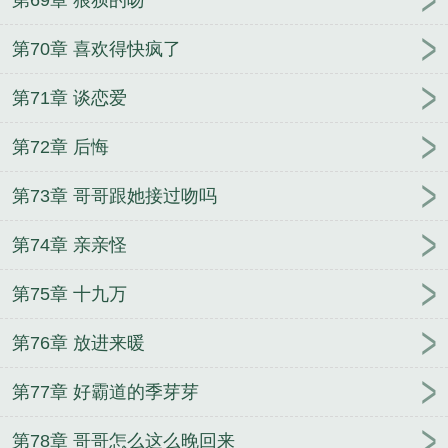
第69章 狼狈的吻
第70章 喜欢得快疯了
第71章 谈恋爱
第72章 后悔
第73章 哥哥跟她接过吻吗
第74章 亲亲怪
第75章 十九万
第76章 放进来暖
第77章 好霸道的季芽芽
第78章 哥哥怎么这么晚回来