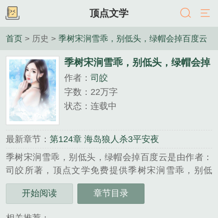
顶点文学
首页
> 历史 >
季树宋涧雪乖，别低头，绿帽会掉百度云
季树宋涧雪乖，别低头，绿帽会掉
作者：
司皎
百度云
字数：22万字
状态：连载中
最新章节：
第124章 海岛狼人杀3平安夜
季树宋涧雪乖，别低头，绿帽会掉百度云是由作者：
司皎所著，顶点文学免费提供季树宋涧雪乖，别低
头，绿帽会掉百度云全文在线阅读。
开始阅读
章节目录
三秒记住本站：顶点文学 网址：www.dingwx.com...
《季树宋涧雪乖，别低头，绿帽会掉百度云》是司皎