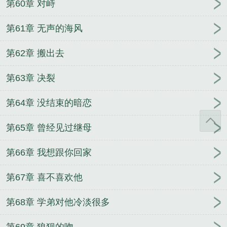
第60章 对峙
第61章 无声的海风
第62章 搬出去
第63章 决裂
第64章 没结束的暗恋
第65章 曾经见过继母
第66章 我想跟你回家
第67章 喜不喜欢他
第68章 学弟对他冷淡很多