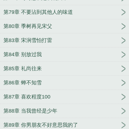
第79章 不要沾到其他人的味道
第80章 季树再见宋父
第83章 宋涧雪怕打雷
第84章 别放过我
第85章 礼尚往来
第86章 蝉不知雪
第87章 喜欢程度100
第88章 当我曾经是少年
第89章 你男朋友不好意思我的了