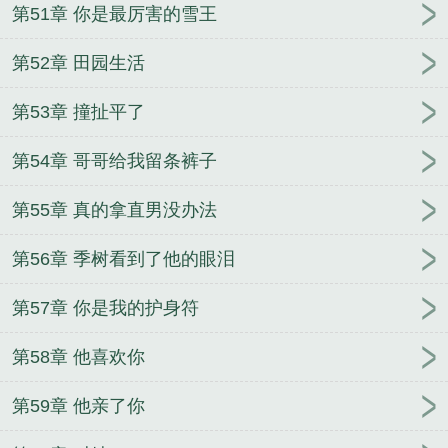
第51章 你是最厉害的雪王
第52章 田园生活
第53章 撞扯平了
第54章 哥哥给我留条裤子
第55章 真的拿直男没办法
第56章 季树看到了他的眼泪
第57章 你是我的护身符
第58章 他喜欢你
第59章 他亲了你