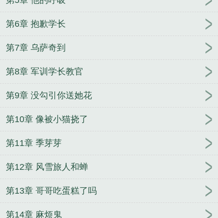
第5章 他的呼吸
第6章 抱歉学长
第7章 乌萨奇到
第8章 军训学长教官
第9章 没勾引你送她花
第10章 像被小猫挠了
第11章 季芽芽
第12章 风雪旅人和蝉
第13章 哥哥吃蛋糕了吗
第14章 麻烦鬼