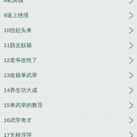
8私房钱
9逼上绝境
10抬起头来
11脱去奴籍
12老爷改性了
13改籍单武举
14养生功大成
15单武举的教导
16武学奇才
17无根浮萍