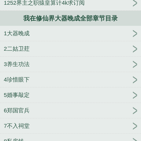
1252界主之职猿皇算计4k求订阅
最新
我在修仙界大器晚成的免费阅读
我在修仙界大
器晚成的跟新情况
我在修仙界大器晚成 起点
我在
我在修仙界大器晚成全部章节目录
修仙界大器晚成笔趣阁
苟道修仙从种田开始
我在修
仙界大器晚成杏花结局
我在修仙界大器晚成 女主
1大器晚成
我在修仙界大器晚成有几个女主
我在修仙界大器晚
成听书
我在修仙界大器晚成百度百科
我在修仙界大
2二姑卫荭
器晚成卫图
我在修仙界大器晚成女主几个
我在修仙
界大器晚成笔趣阁TXT
我在修仙界大器晚成123读
3养生功法
我在修仙界大器晚成黑心师尊
我在修仙界大器晚成
4珍惜眼下
笔趣阁
我在修仙界大器晚成TXt
我在修仙界大器晚
成女主角
我在修仙界大器晚成的
我在修仙界大器晚
5婚事敲定
成无错版txt
我在修仙界大器晚成txt奇书网
我在修仙
界大器晚成TXT
我在修仙界大器晚成txt
6郑国官兵
7不入祠堂