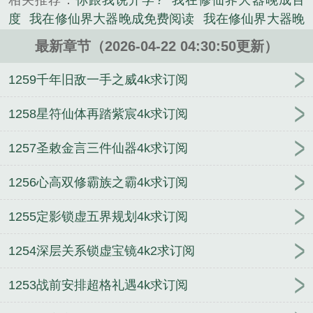
相关推荐：
你跟我说开学?
我在修仙界大器晚成百
类小说。
度
我在修仙界大器晚成免费阅读
我在修仙界大器晚
成赵青萝
我在修仙界大器晚成的笔趣阁
我在修仙界
最新章节（2026-04-22 04:30:50更新）
大器晚成起点中文网
我在修仙界大器晚成命格
我在
修仙界大器晚成无防盗黑心师尊
我在修仙界大器晚
1259千年旧敌一手之威4k求订阅
成txt笔趣阁
我在修仙界大器晚成百科
我在修仙界大
器晚成在哪看
我在修仙界大器晚成TXT免费
我在修
1258星符仙体再踏紫宸4k求订阅
仙界大器晚成 黑心师尊
我在修仙界大器晚成不见半
1257圣敕金言三件仙器4k求订阅
城
我在修仙界大器晚成无删减版
我在修仙界大器晚
成境界划分
我在修仙界大器晚成全文免费阅读
我在
1256心高双修霸族之霸4k求订阅
修仙界直播修仙笔趣阁
我在修仙界大器晚成免费阅
读笔趣阁
我都元婴期了
大道修仙
我在修仙界大器
1255定影锁虚五界规划4k求订阅
晚成TXT奇书网
我在修仙界大器晚成最新章节
我在
修仙界大器晚成起点
我在修仙界大器晚成免费阅读
1254深层关系锁虚宝镜4k2求订阅
TXT
我在修仙界大器晚成赵青萝结局
我在修仙界大
器晚成完结了吗
我在修仙界大器晚成书评
我在修仙
1253战前安排超格礼遇4k求订阅
界大器晚成笔趣阁无
我在修仙界大器晚成新笔趣阁