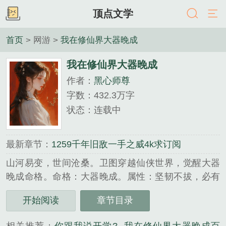
顶点文学
首页
> 网游 >
我在修仙界大器晚成
我在修仙界大器晚成
作者：
黑心师尊
字数：432.3万字
状态：连载中
最新章节：
1259千年旧敌一手之威4k求订阅
山河易变，世间沧桑。卫图穿越仙侠世界，觉醒大器
晚成命格。命格：大器晚成。属性：坚韧不拔，必有
所成。看到这个命格，被磨平棱角的卫图心中终于燃
开始阅读
章节目录
起…...
《我在修仙界大器晚成》是黑心师尊精心创作的网游