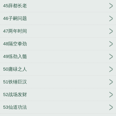
45薛都长老
46子嗣问题
47两年时间
48隔空拳劲
49练劲入髓
50庸碌之人
51铁锤巨汉
52战场发财
53仙道功法