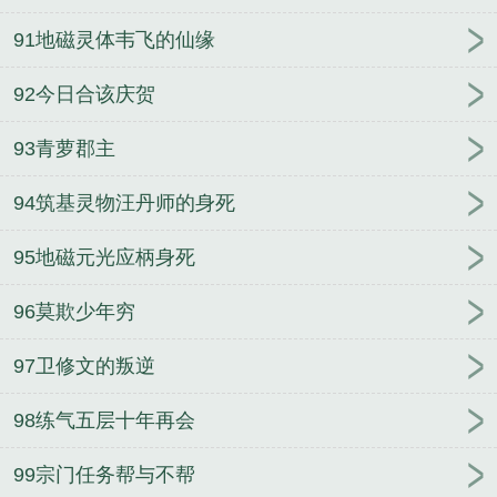
91地磁灵体韦飞的仙缘
92今日合该庆贺
93青萝郡主
94筑基灵物汪丹师的身死
95地磁元光应柄身死
96莫欺少年穷
97卫修文的叛逆
98练气五层十年再会
99宗门任务帮与不帮