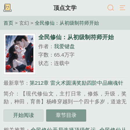
顶点文学
首页
> 玄幻 >
全民修仙：从初级制符师开始
全民修仙：从初级制符师开始
作者：
我爱键盘
字数：65.4万字
状态：连载中
最新章节：
第212章 雷火术圆满奖励四阶中品幽魂针
简介：【现代修仙文，主打日常，修炼，升级，奖
励，种田，育兽】杨峰穿越到一个四十多岁，道途无
望的青年身上。好在拥有一个神奇面板，只要他将修
开始阅读
章节目录
为、法术、技艺提升到更高境界，便能获得各种天材
地宝。【避尘符绘制经验提升至圆满，奖励一阶上品