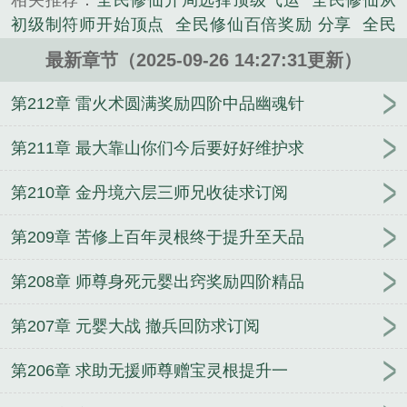
相关推荐：
全民修仙开局选择顶级气运
全民修仙从
灵桃。】【修为突破至练气境后期，奖励筑基丹主药
初级制符师开始顶点
全民修仙百倍奖励 分享
全民
金玉灵芝。】【三阶法术缩地成寸修至大成，奖励四
修仙从初级制符师开始
全民修炼
全民修仙从初级制
阶结婴灵物圣樱果。】别人需要下副本，闯秘境，冒
最新章节（2025-09-26 14:27:31更新）
符师开始我爱键盘免费
全民修仙从初级制符师开始
着生命危险，打生打死才能获...
免费阅读
全民修仙从初级制符师开始起点中文网
全
第212章 雷火术圆满奖励四阶中品幽魂针
《全民修仙：从初级制符师开始》是我爱键盘精心创
民修仙从初级制符师开始我爱键盘
全民修仙十倍奖
作的玄幻类小说。
励
全民修仙百倍奖励
全民修仙百倍奖励(1-278)
全
第211章 最大靠山你们今后要好好维护求
民修仙攻略秘籍
全民修仙从初级制符师开始起点
全
第210章 金丹境六层三师兄收徒求订阅
民修仙开局人物选择
全民修仙从术法蜕变开始
全民
修仙文
全民修仙流
全民修仙传
全民修仙从初级制
第209章 苦修上百年灵根终于提升至天品
符师开始 我爱键盘
全民修真什么意思
全民修仙从
初级制符师开始作者我爱键盘
全民修仙从术法蜕变
第208章 师尊身死元婴出窍奖励四阶精品
开始 一瓢豆腐汤
全民修仙从初级符师开始笔趣阁
全民修真攻略
第207章 元婴大战 撤兵回防求订阅
第206章 求助无援师尊赠宝灵根提升一