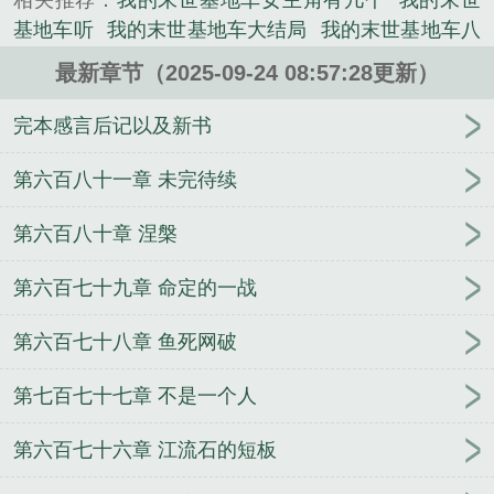
相关推荐：
我的末世基地车女主角有几个
我的末世
《我的末世基地车》是树袋熊之怒精心创作的武侠类
基地车听
我的末世基地车大结局
我的末世基地车八
小说。
零
我的末世基地车有几个女主
我的末世基地车
最新章节（2025-09-24 08:57:28更新）
123
百度我的末世基地车
我的末世基地车有肉吗
我的末世基地车伯恩大魔王
我的末世基地车有声在
完本感言后记以及新书
线收听
我的末世基地车TXT
我的末世基地车江流石
异能
我的末世基地车校对版
我的末世基地车扫书
第六百八十一章 未完待续
我的末世基地车txt八零
我的末世基地车TXT免费
我
第六百八十章 涅槃
的末世基地车起点
我的末世基地车是种马吗
我的末
世基地车主角异能
我的末世基地车播讲
我的末世基
第六百七十九章 命定的一战
地车免费完整版
我的末世基地车TXT全本
我的末世
基地车百科
我的末世基地车黑暗荔枝
我的末世基地
第六百七十八章 鱼死网破
车txt
我的末世基地车怎么样
我的末世基地车贴吧
我的末世基地车txt免费
我的末世基地车人物
我的末
第七百七十七章 不是一个人
世基地车结局是什么
我的末世基地车多少女主
我的
末世基地车结局
第六百七十六章 江流石的短板