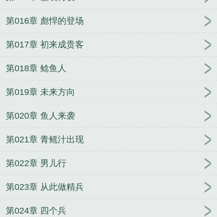
第016章 彪悍的登场
第017章 初来成贵客
第018章 鲶鱼人
第019章 未来方向
第020章 鱼人来袭
第021章 青鳐汁出现
第022章 男儿行
第023章 从此做精兵
第024章 四个兵