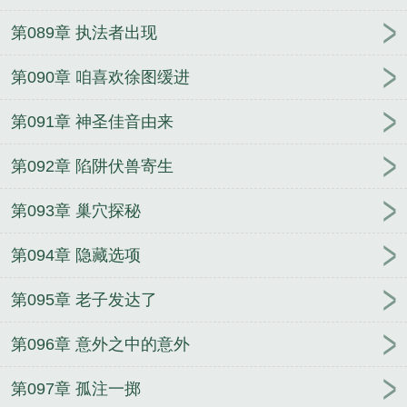
第089章 执法者出现
第090章 咱喜欢徐图缓进
第091章 神圣佳音由来
第092章 陷阱伏兽寄生
第093章 巢穴探秘
第094章 隐藏选项
第095章 老子发达了
第096章 意外之中的意外
第097章 孤注一掷