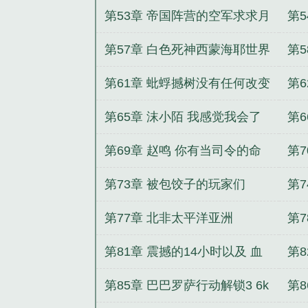
了
第53章 帝国阵营的空军求求月
第
票追读月底上架爆更
发
第57章 白色死神西蒙海耶世界
第5
狙击之王
第61章 蚍蜉撼树没有任何改变
第
的结局
剑
第65章 沫小陌 我感觉我会了
第
但是又没会
第69章 赵鸣 你有当司令的命
第
大
第73章 被包饺子的玩家们
第
酷
第77章 北非太平洋亚洲
第
战
第81章 震撼的14小时以及 血
第
战3 6k
3k
第85章 巴巴罗萨行动解锁3 6k
第8