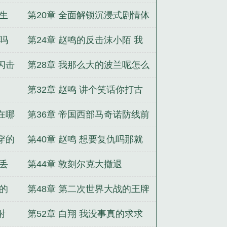
是英法联邦呢
人生
第20章 全面解锁沉浸式剧情体
验诺曼底登陆勋章
好吗
第24章 赵鸣的反击沫小陌 我
特么有百万大军
闪击
第28章 我那么大的波兰呢怎么
就无了
第32章 赵鸣 讲个笑话你打古
德里安
在哪
第36章 帝国西部马奇诺防线前
两章已修改
穿的
第40章 赵鸣 想要复仇吗那就
研究闪电战吧
登丢
第44章 敦刻尔克大撤退
真的
第48章 第二次世界大战的王牌
们
射
第52章 白翔 我没事真的求求