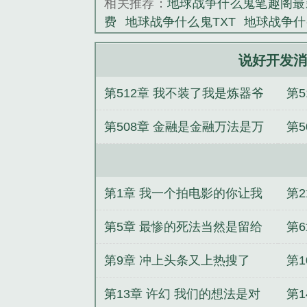
相关推荐：
地球战争什么鬼笔趣阁最
费
地球战争什么鬼TXT
地球战争什
战争什么鬼笔趣阁
地球战争什么鬼
争什么鬼txt
地球战争什么鬼精校版
说好开发消
发消消乐地球战争什么鬼全文免费阅
第512章 我不装了我是炼器爷
第
争什么鬼在线
地球战争什么鬼免费
地球战争什么鬼TXT
地球战争什么
第508章 金融是金融万法是万
第5
趣阁
说好开发消消乐地球战争什么
什么鬼221-225
地球战争什么鬼221
法感谢努力赚钱的小墨打赏盟
打
争什么鬼全文
地球战争什么鬼 手打
说好开发消消乐地球战争什么鬼TXT
主
第1章 我一个拍电影的你让我
第
鬼免费观看
地球战争什么鬼无弹窗
无错字版
地球战争什么鬼免费阅读
做游戏
第5章 最惨的死法当然是留给
第
球战争什么鬼 笔趣阁
地球战争什么
玩家体验
第9章 冲上头条又上热搜了
第
第13章 许幻 我们的想法是对
第