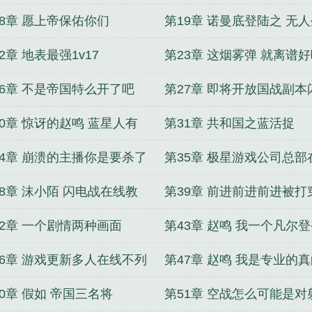
18章 愿上帝保佑你们
第19章 诺曼底登陆之 无
gogo
还
2章 地表最强1v17
第23章 这烟雾弹 就离谱
26章 不是帝国特么开了吧
第27章 即将开放国战副本
波兰
30章 惊讶的赵鸣 蓝星人有
第31章 共和国之蓝活捉
东西啊
34章 崩溃的主播你是要杀了
第35章 极星游戏公司总部
吗
38章 沫小陌 闪电战在线教
第39章 前进前进前进被打
速来
法国联邦
42章 一个剧情两种画面
第43章 赵鸣 我一个凡尔
过去
46章 游戏更新多人在线不列
第47章 赵鸣 我是专业的
空战
你们信我啊
0章 假如 帝国三名将
第51章 空战怎么可能是对