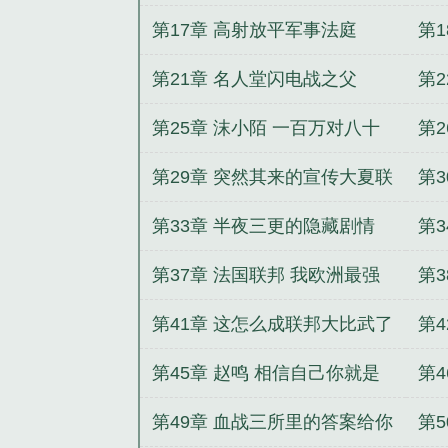
的继续抄
觉
第17章 高射放平军事法庭
第
go
第21章 名人堂闪电战之父
第2
第25章 沫小陌 一百万对八十
第
万优势
第29章 突然其来的宣传大夏联
第
邦北地陆军
点
第33章 半夜三更的隐藏剧情
第
我
第37章 法国联邦 我欧洲最强
第
陆军
学
第41章 这怎么成联邦大比武了
第
第45章 赵鸣 相信自己你就是
第
一战古德里安
颠
第49章 血战三所里的答案给你
第5