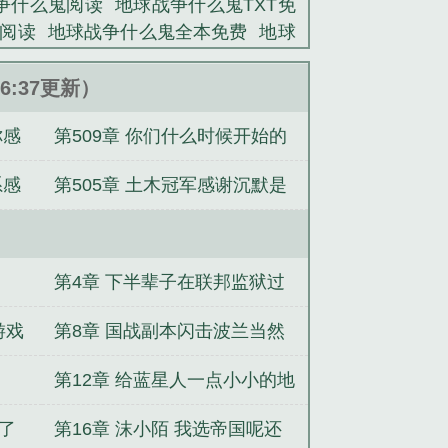
争什么鬼阅读
地球战争什么鬼TXT免
费阅读
地球战争什么鬼全本免费
地球
t全文免费阅读
说好开发消消乐地球战
错
地球战争什么鬼在线观看
说好开
46:37更新）
机版
地球战争什么鬼完结免费
地球战
你感
第509章 你们什么时候开始的
地球战争什么鬼笔趣
说好开发消消乐
读
说好开发消消乐地球战争什么鬼笔
感谢酱sipid打赏盟主
系感
第505章 土木冠军感谢沉默是
球战争什么鬼最新章节免费
地球战争
阅读
地球战争什么鬼在线阅读
地球战
金的品质给张羽转账10次
免费阅读
地球战争什么鬼无弹窗免费
免费版
说好开发消消乐地球战争什么
第4章 下半辈子在联邦监狱过
文免费阅读软件
地球战争什么鬼手打
删减全文免费阅读
说好开发消消乐地
吧
游戏
第8章 国战副本闪击波兰当然
战争什么鬼笔趣阁手机版
玩家扮演波兰
第12章 给蓝星人一点小小的地
球震撼
人了
第16章 沫小陌 我选帝国呢还