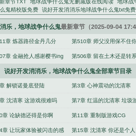
新章节TXT
地球战争什么鬼无删减版在线阅读
地球战
么鬼精校版免费
说好开发消消乐地球战争什么鬼txt免
百度
说好开发消消乐地球战争什么鬼
地球战争什么鬼tx
地球战争什么鬼在线阅读免费完整版
地球战争什么鬼无
消乐，地球战争什么鬼
最新章节（2025-09-04 17:
读
地球战争什么鬼全文免费
地球战争什么鬼无弹窗手
511章 炼器路径金丹几分
第510章 师父没用保不住
观看
地球战争什么鬼笔趣阁5200
地球战争什么鬼免费
鬼全本完结免费
说好开发消消乐地球战争什么鬼免费阅
谢竹风挽弦打赏盟主
07章 金融抢人感谢樱书ing
第506章 留在土木还是转
鬼免费
说好开发消消乐
地球战争什么鬼笔趣阁免费
地
地球战争什么鬼笔趣阁在线
地球战争什么鬼免费全文
赏盟主
说好开发消消乐，地球战争什么鬼全部章节目录
谢神通大熊打赏盟主
无错字版
地球战争什么鬼最新
地球战争什么鬼笔趣阁
免费
地球战争什么鬼最新章节笔趣阁
地球战争什么鬼
2章 解锁诺曼底登陆
第3章 心神震动的沈清寒
地球战争什么鬼免费全文阅读5200
地球战争什么鬼全
无弹窗
地球战争什么鬼免费阅读软件
地球战争什么鬼无
6章 沈清寒 这游戏很难吗
第7章 红温的沈清寒 垃圾
鬼免费阅读
地球战争什么鬼笔趣阁免费阅读无弹窗
地球
10章 论缺德还得是你啊
第11章 重制版游戏CG
14章 让玩家体验被闪击的感
第15章 沈清寒 你还是个