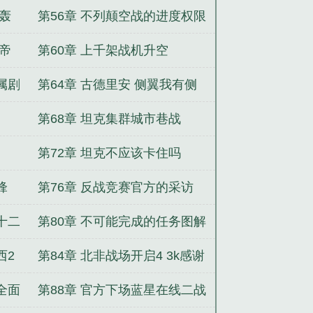
月票追读
航轰
第56章 不列颠空战的进度权限
副本求求月票
值帝
第60章 上千架战机升空
属剧
第64章 古德里安 侧翼我有侧
翼吗
第68章 坦克集群城市巷战
第72章 坦克不应该卡住吗
锋
第76章 反战竞赛官方的采访
十二
第80章 不可能完成的任务图解
三所里2 7k
西2
第84章 北非战场开启4 3k感谢
非酋汤大佬的盟主加更
全面
第88章 官方下场蓝星在线二战