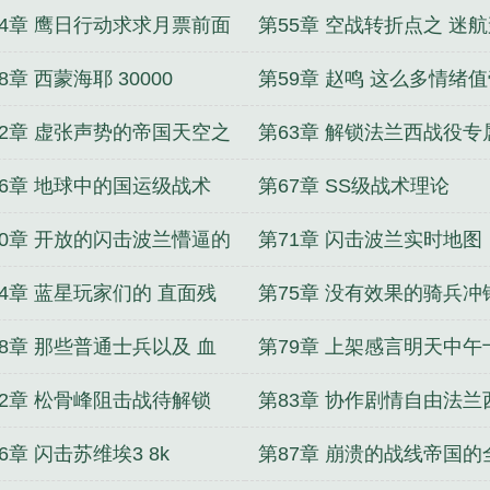
54章 鹰日行动求求月票前面
第55章 空战转折点之 迷
布了彩蛋章可以看看
炸求求月票求求追读
8章 西蒙海耶 30000
第59章 赵鸣 这么多情绪
国最后的空袭
62章 虚张声势的帝国天空之
第63章 解锁法兰西战役专
勋章
情
66章 地球中的国运级战术
第67章 SS级战术理论
70章 开放的闪击波兰懵逼的
第71章 闪击波兰实时地图
头兵玩家们
74章 蓝星玩家们的 直面残
第75章 没有效果的骑兵冲
78章 那些普通士兵以及 血
第79章 上架感言明天中午
三所里
点
82章 松骨峰阻击战待解锁
第83章 协作剧情自由法兰
7k今日1 2w达成
6章 闪击苏维埃3 8k
第87章 崩溃的战线帝国的