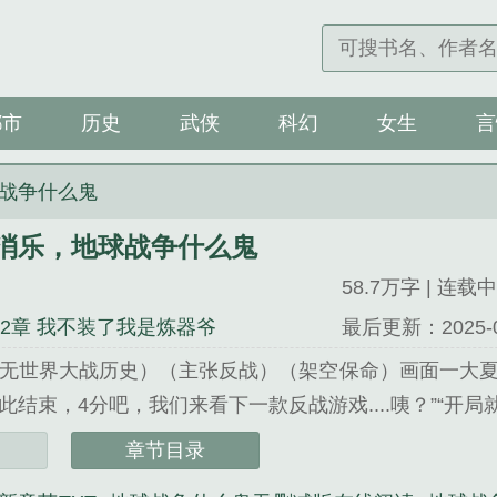
都市
历史
武侠
科幻
女生
言
战争什么鬼
消乐，地球战争什么鬼
58.7万字 | 连载中
12章 我不装了我是炼器爷
最后更新：2025-09-
（无世界大战历史）（主张反战）（架空保命）画面一大夏
结束，4分吧，我们来看下一款反战游戏....咦？”“开局就
乐，地球战争什么鬼》是黑心小C精心创作的科幻类小说
章节目录