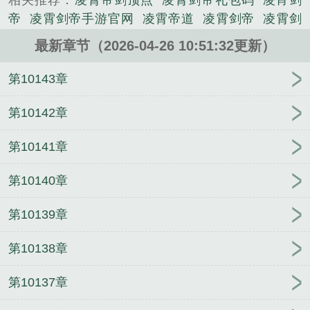
相关推荐：
凌霄帝剑顶点
凌霄剑帝礼包码
凌宵剑
《凌霄帝剑》是墨扬精心创作的玄幻类小说。
帝
凌霄剑帝手游官网
凌霄帝道
凌霄剑帝
凌霄剑
帝手游红包
凌霄帝剑顶点天下
凌霄帝尊百科
凌霄
最新章节（2026-04-26 10:51:32更新）
剑帝游戏
凌霄剑帝游戏免费
凌霄帝尊女主角有几
个
凌霄剑帝怎么升级快
凌霄剑帝陈八荒第三章凌霄
第10143章
剑主
凌霄剑帝手游攻略
凌霄帝剑墨扬
凌霄剑帝免
费
凌霄帝剑TXT
凌霄剑帝兑换码
凌霄帝尊女主角
第10142章
凌霄帝剑叶尘
凌霄帝尊全文免费阅读
凌天剑帝
凌
第10141章
霄剑帝红包版
凌霄剑帝手游
凌霄帝剑叶尘苏傲雪
凌霄剑帝陈八荒最新章节更新免费阅
凌霄帝尊
第10140章
第10139章
第10138章
第10137章