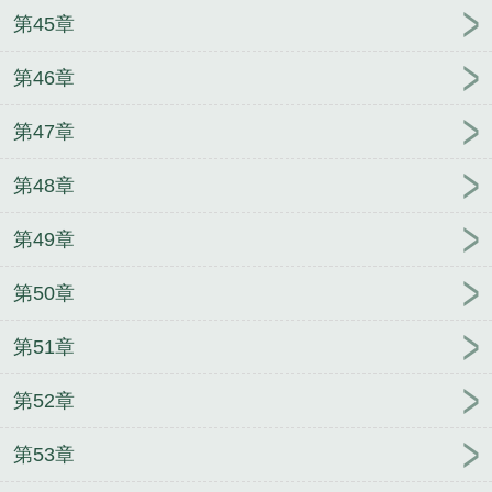
第45章
第46章
第47章
第48章
第49章
第50章
第51章
第52章
第53章