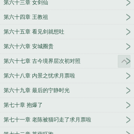
第六十三章 女剑仙
第六十四章 王教祖
第六十五章 看见剑就想吐
第六十六章 安城圈贵
第六十七章 古今境界层次初对照
第六十八章 内景之忧求月票啦
第六十九章 最后的宁静时光
第七十章 抱爆了
第七十一章 老陈被猫叼走了求月票啦