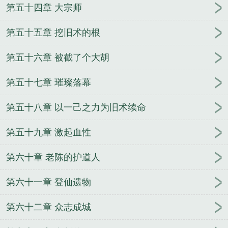
第五十四章 大宗师
第五十五章 挖旧术的根
第五十六章 被截了个大胡
第五十七章 璀璨落幕
第五十八章 以一己之力为旧术续命
第五十九章 激起血性
第六十章 老陈的护道人
第六十一章 登仙遗物
第六十二章 众志成城