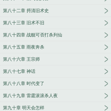
第八十二章 捋清旧术史
第八十三章 旧术不旧
第八十四章 战舰可否打杀列仙
第八十五章 雨夜奔杀
第八十六章 王宗师
第八十七章 神话
第八十八章 时代变了
第八十九章 雷霆滚滚杀人夜
第九十章 明天会怎样