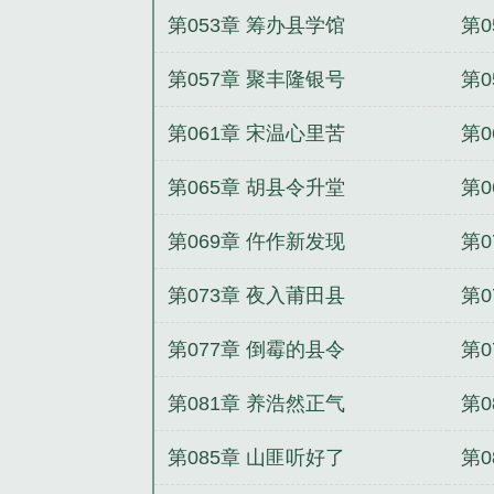
第053章 筹办县学馆
第0
第057章 聚丰隆银号
第0
第061章 宋温心里苦
第0
第065章 胡县令升堂
第0
第069章 仵作新发现
第0
第073章 夜入莆田县
第0
第077章 倒霉的县令
第0
第081章 养浩然正气
第0
第085章 山匪听好了
第0