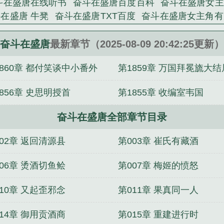
斗在盛唐在线听书
奋斗在盛唐百度百科
奋斗在盛唐女主
在盛唐 牛凳
奋斗在盛唐TXT百度
奋斗在盛唐女主角有
奋斗在盛唐怎么样
奋斗在盛唐txt精校版
奋斗在盛唐几个
个老婆
奋斗在盛唐 .txt
奋斗在盛唐有几个女主
奋斗在
奋斗在盛唐
最新章节（2025-08-09 20:42:25更新）
本
奋斗在盛唐TXT
奋斗在盛唐婉儿
奋斗在盛唐全文免
1860章 都付笑谈中小番外
第1859章 万国拜冕旒大结
唐男主几个老婆
奋斗在盛唐多人有声下架了
奋斗在盛
856章 史思明授首
第1855章 收编室韦国
奋斗在盛唐全部章节目录
02章 返回清源县
第003章 崔氏有藏酒
06章 烫酒切鱼鲙
第007章 梅姬的愤怒
10章 又起歪邪念
第011章 果真同一人
14章 御用贡酒商
第015章 重建进行时