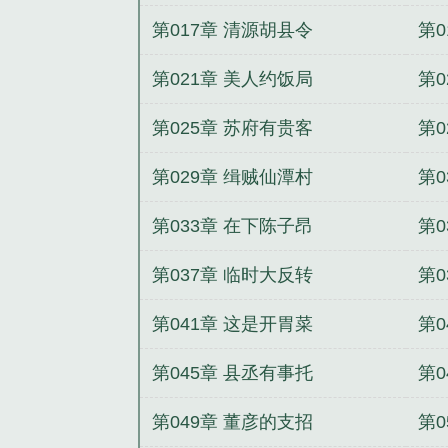
第017章 清源胡县令
第0
第021章 美人约饭局
第0
第025章 苏府有贵客
第0
第029章 缉贼仙潭村
第0
第033章 在下陈子昂
第0
第037章 临时大反转
第0
第041章 这是开胃菜
第0
第045章 县丞有事托
第0
第049章 董彦的支招
第0