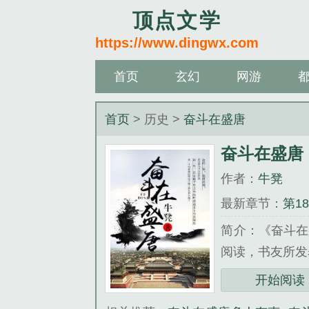
顶点文学
https://www.dingwx.com
首页
玄幻
网游
首页
> 历史 >
奋斗在盛唐
奋斗在盛唐
作者：
牛凳
最新章节：
第1
简介：《奋斗在
阅读，书友所发
《奋斗在盛唐》
开始阅读