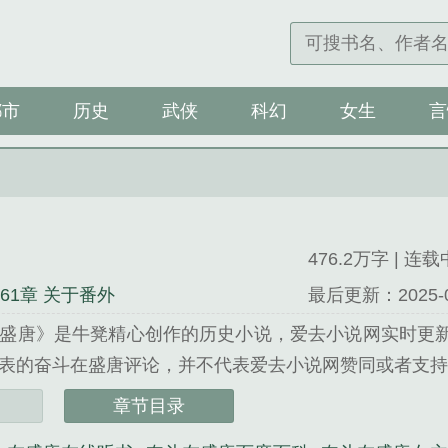
都市
历史
武侠
科幻
女生
言
476.2万字 | 连载
861章 关于番外
最后更新：2025-08-
盛唐》是牛凳精心创作的历史小说，爱去小说网实时更
表的奋斗在盛唐评论，并不代表爱去小说网赞同或者支持奋
是牛凳精心创作的历史类小说。
章节目录