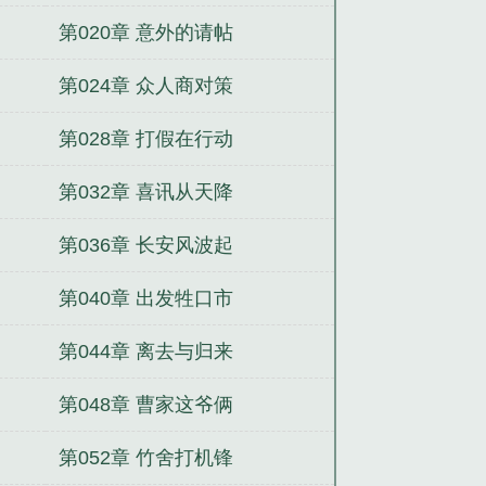
第020章 意外的请帖
第024章 众人商对策
第028章 打假在行动
第032章 喜讯从天降
第036章 长安风波起
第040章 出发牲口市
第044章 离去与归来
第048章 曹家这爷俩
第052章 竹舍打机锋