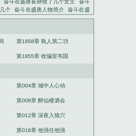
奋斗在盛唐崔耕收了几个女主
奋斗
几个
奋斗在盛唐人物简介
奋斗在盛
女主角
奋斗在盛唐女主角介绍
奋斗
盛唐 最新章节 无弹窗
奋斗在盛唐郭
费阅读
奋斗在盛唐TXT奇书网
奋斗在
局
第1858章 孰人第二功
唐几个女主
奋斗在盛唐有声
第1855章 收编室韦国
第004章 城中人心动
第008章 醉仙楼酒会
第012章 深夜入狼穴
第016章 他强任他强