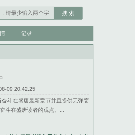
搜 索
情
记录
中
09 20:42:25
新奋斗在盛唐最新章节并且提供无弹窗
斗在盛唐读者的观点。...