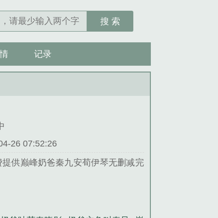
搜 索
情
记录
中
26 07:52:26
费提供巅峰奶爸秦九安荀伊琴无删减完
。