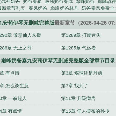
之战神奶爸
奶爸秦嬴
最强奶爸秦伐
巅峰奶爸
巅峰战
最新章节列表
秦风奶爸
巅峰奶爸林凡
奶爸秦风免费全
费阅读
巅峰战神奶爸
巅峰奶爸许牧
九安荀伊琴无删减完整版
最新章节（2026-04-26 07
290章 傲意仙人来援
第1289章 打崩迷失
286章 无上之尊
第1285章 气运者
巅峰奶爸秦九安荀伊琴无删减完整版全部章节目录
2章 有点懵
第3章 煤球还是丹药
6章 怎么谈生意
第7章 找到了
0章 一拳超人
第11章 升级病房
4章 有点懵
第15章 任人摆布的孙少