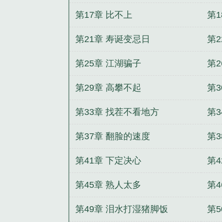
第17章 比不上
第1
第21章 寿诞变忌日
第
第25章 江湖骗子
第2
第29章 高攀不起
第3
第33章 找茬不看地方
第
第37章 翻脸的速度
第
第41章 下定决心
第4
第45章 熟人太多
第4
第49章 泪水打湿猪脚饭
第