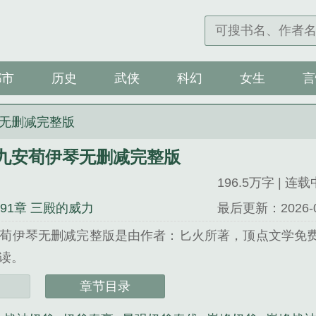
都市
历史
武侠
科幻
女生
言
无删减完整版
九安荀伊琴无删减完整版
196.5万字 | 连载
291章 三殿的威力
最后更新：2026-04-
荀伊琴无删减完整版是由作者：匕火所著，顶点文学免
读。
文学 网址：www.dingwx.com...
章节目录
安荀伊琴无删减完整版》是匕火精心创作的历史类小说