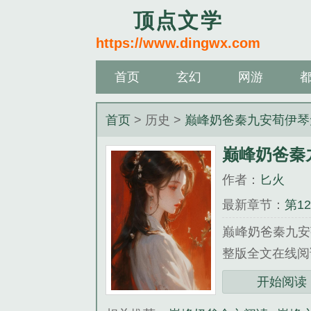
顶点文学
https://www.dingwx.com
首页
玄幻
网游
首页
> 历史 >
巅峰奶爸秦九安荀伊琴
巅峰奶爸秦
作者：
匕火
最新章节：
第1
巅峰奶爸秦九安
整版全文在线阅
三秒记住本站：顶点
开始阅读
《巅峰奶爸秦九