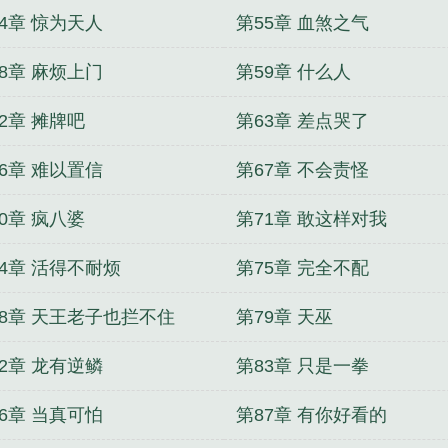
4章 惊为天人
第55章 血煞之气
8章 麻烦上门
第59章 什么人
2章 摊牌吧
第63章 差点哭了
6章 难以置信
第67章 不会责怪
0章 疯八婆
第71章 敢这样对我
74章 活得不耐烦
第75章 完全不配
78章 天王老子也拦不住
第79章 天巫
2章 龙有逆鳞
第83章 只是一拳
6章 当真可怕
第87章 有你好看的