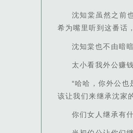
沈知棠虽然之前
希为嘴里听到这番话
沈知棠也不由暗
太小看我外公赚
“哈哈，你外公
该让我们来继承沈家
你们女人继承有
当初伯公让你们