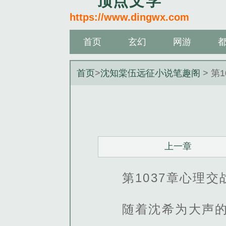
顶点文学
https://www.dingwx.com
首页
玄幻
网游
首页
>
沈知棠伍远征小说笔趣阁
> 第
上一章
第1037章心理交
随着沈希为大声