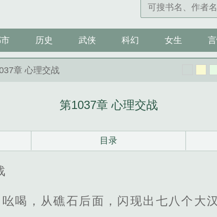
都市
历史
武侠
科幻
女生
言
1037章 心理交战
第1037章 心理交战
目录
战
的吆喝，从礁石后面，闪现出七八个大