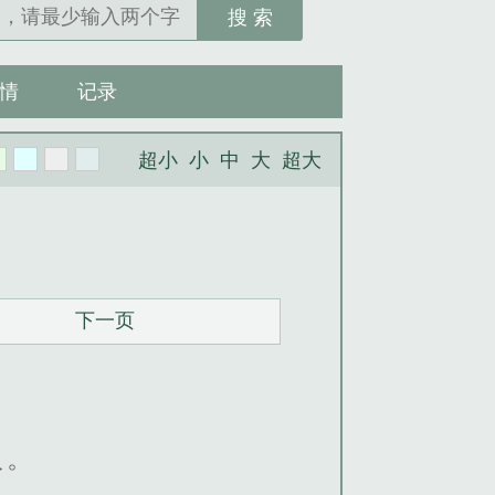
搜 索
情
记录
超小
小
中
大
超大
下一页
汉。