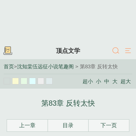
顶点文学
首页
>
沈知棠伍远征小说笔趣阁
> 第83章 反转太快
超小
小
中
大
超大
第83章 反转太快
上一章
目录
下一页