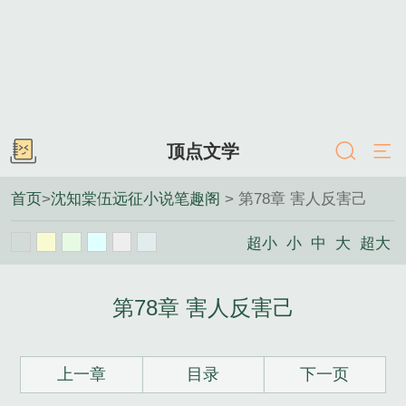
顶点文学
首页
>
沈知棠伍远征小说笔趣阁
> 第78章 害人反害己
超小
小
中
大
超大
第78章 害人反害己
上一章
目录
下一页