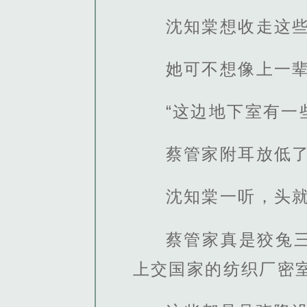
沈知棠想收走这
她可不想像上一
“这边地下室有一
蔡管家附耳放低
沈知棠一听，头
蔡管家真是狡兔
上交国家的纺织厂密