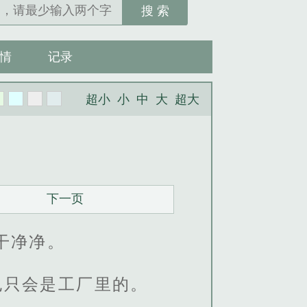
搜 索
情
记录
超小
小
中
大
超大
下一页
干净净。
也只会是工厂里的。