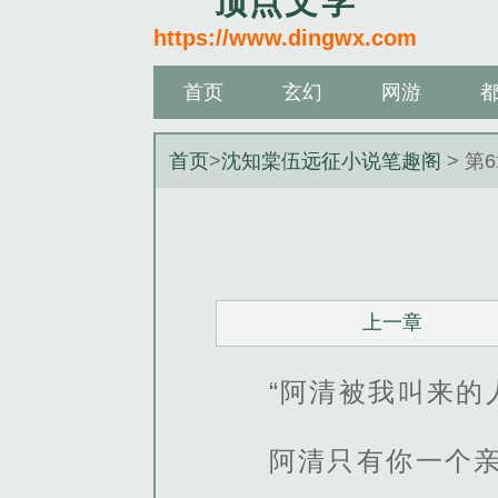
顶点文学
https://www.dingwx.com
首页
玄幻
网游
首页
>
沈知棠伍远征小说笔趣阁
> 第
上一章
“阿清被我叫来
阿清只有你一个