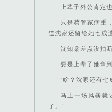
上辈子外公肯定
只是蔡管家病重
道沈家还留给她七成
沈知棠差点没拍
要是上辈子她拿
“啥？沈家还有
马上一场风暴就
了。”