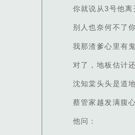
你就说从3号他
别人也奈何不了
我那渣爹心里有
对了，地板估计
沈知棠头头是道
蔡管家越发满腹
他问：