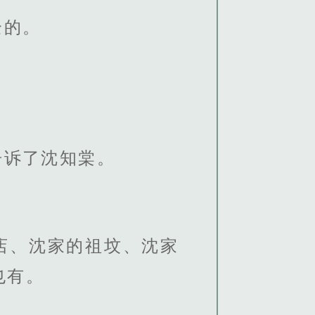
全的。
。
告诉了沈知棠。
店、沈家的祖坟、沈家
也有。