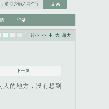
搜 索
情
记录
超小
小
中
大
超大
下一页
为人的地方，没有想到