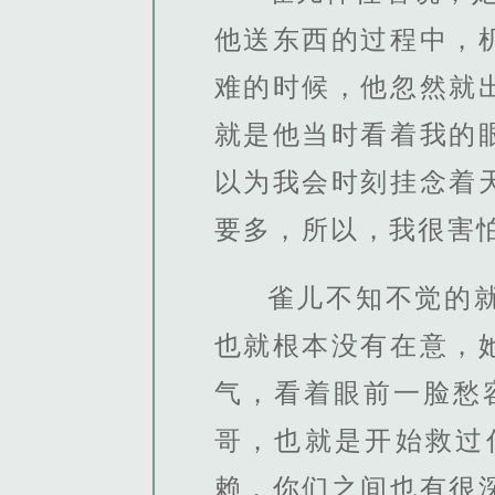
他送东西的过程中，
难的时候，他忽然就
就是他当时看着我的
以为我会时刻挂念着
要多，所以，我很害
雀儿不知不觉的
也就根本没有在意，
气，看着眼前一脸愁
哥，也就是开始救过
赖，你们之间也有很