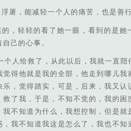
级浮屠，能减轻一个人的痛苦，也是善
运的，轻轻的看了她一眼，看到的是她
着自己的心事。
被一个人给救了，从此以后，我就一直陪
我觉得他就是我的全部，他走到哪儿我
快乐，觉得踏实，可是，后来，我又认
，救了我，于是，不知不觉的，我的困
，我不知道为什么，我想控制，但是就
惑，我不知道我这是怎么了，我也不知