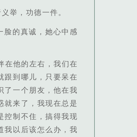
行义举，功德一件。
一脸的真诚，她心中感
伴在他的左右，我们在
就跟到哪儿，只要呆在
识了一个朋友，他在我
惑就来了，我现在总是
是控制不住，搞得我现
道我以后该怎么办，我