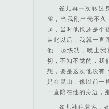
雀儿再一次转过
雀，当我刚出壳不久
起，当时他也还是个
从此以后，我就一直
他一起练功，晚上我
切，不知不觉的，我
想，要是这次他没有
是在灵山，像以前一
一直陪在他的身边，那
雀儿神往着说，