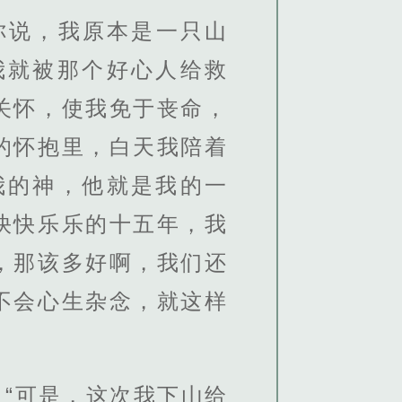
你说，我原本是一只山
我就被那个好心人给救
关怀，使我免于丧命，
的怀抱里，白天我陪着
我的神，他就是我的一
快快乐乐的十五年，我
，那该多好啊，我们还
不会心生杂念，就这样
“可是，这次我下山给