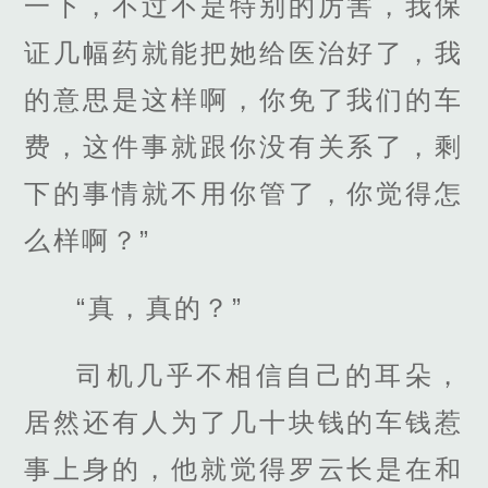
一下，不过不是特别的厉害，我保
证几幅药就能把她给医治好了，我
的意思是这样啊，你免了我们的车
费，这件事就跟你没有关系了，剩
下的事情就不用你管了，你觉得怎
么样啊？”
“真，真的？”
司机几乎不相信自己的耳朵，
居然还有人为了几十块钱的车钱惹
事上身的，他就觉得罗云长是在和