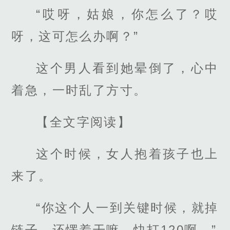
“哎呀，姑娘，你怎么了？哎
呀，这可怎么办啊？”
这个男人看到她晕倒了，心中
着急，一时乱了方寸。
【全文字阅读】
这个时候，女人抱着孩子也上
来了。
“你这个人一到关键时候，就掉
链子，还愣着干嘛，快打120啊。”