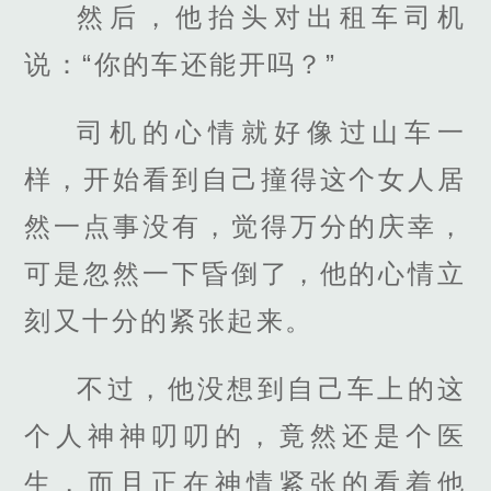
然后，他抬头对出租车司机
说：“你的车还能开吗？”
司机的心情就好像过山车一
样，开始看到自己撞得这个女人居
然一点事没有，觉得万分的庆幸，
可是忽然一下昏倒了，他的心情立
刻又十分的紧张起来。
不过，他没想到自己车上的这
个人神神叨叨的，竟然还是个医
生，而且正在神情紧张的看着他