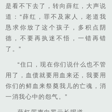
是看不下去了，转向薛红，大声说
道：“薛红，罪不及家人，老道我
恳求你放了这个孩子，多积点阴
德，不要再执迷不悟，一错再错
了。”
“住口，现在你们说什么也不管
用了，血债就要用血来还，我要用
你们的鲜血来祭奠我儿的亡魂，消
一消我心中的怨气。”