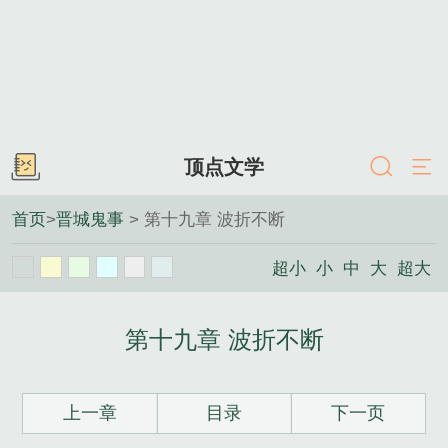
顶点文学
首页
>
晋城鬼事
> 第十九章 波折不断
超小
小
中
大
超大
第十九章 波折不断
上一章
目录
下一页