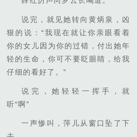
薛红厉声向罗云长喝道。
说完，就见她转向黄炳泉，凶
狠的说：“我现在就让你亲眼看着
你的女儿因为你的过错，付出她年
轻的生命，你可不要眨眼睛，给我
仔细的看好了。”
说完，她轻轻一挥手，就
听“啊”
一声惨叫，萍儿从窗口坠了下
去。