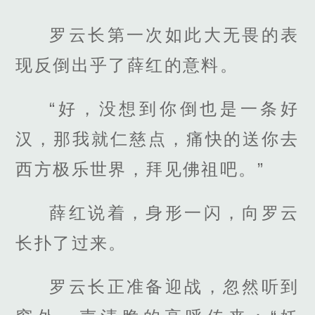
罗云长第一次如此大无畏的表
现反倒出乎了薛红的意料。
“好，没想到你倒也是一条好
汉，那我就仁慈点，痛快的送你去
西方极乐世界，拜见佛祖吧。”
薛红说着，身形一闪，向罗云
长扑了过来。
罗云长正准备迎战，忽然听到