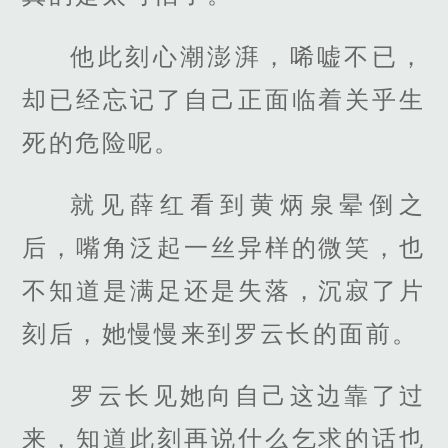
他此刻心潮澎湃，唏嘘不已，
却已经忘记了自己正面临着关乎生
死的危险呢。
就见薛红看到黄炳泉晕倒之
后，嘴角泛起一丝异样的微笑，也
不知道是满足还是失落，沉寂了片
刻后，她慢慢来到罗云长的面前。
罗云长见她向自己这边靠了过
来，知道此刻再说什么乞求的话也