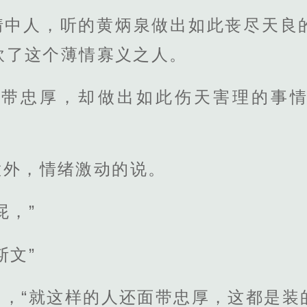
情中人，听的黄炳泉做出如此丧尽天良
砍了这个薄情寡义之人。
面带忠厚，却做出如此伤天害理的事
意外，情绪激动的说。
屁，”
斯文”
了，“就这样的人还面带忠厚，这都是装