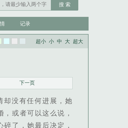
搜 索
情
记录
超小
小
中
大
超大
下一页
情却没有任何进展，她
婚，或者可以这么说，
心碎了，她最后决定，