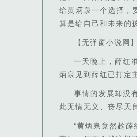
给黄炳泉一个选择，
算是给自己和未来的
【无弹窗小说网
一天晚上，薛红
炳泉见到薛红已打定
事情的发展却没
此无情无义、丧尽天
“黄炳泉竟然趁