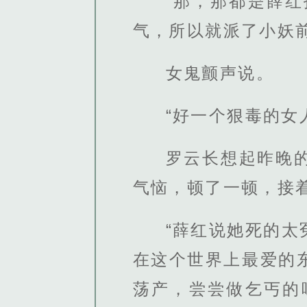
“那，那都是薛
气，所以就派了小妖
女鬼颤声说。
“好一个狠毒的女
罗云长想起昨晚
气恼，顿了一顿，接着
“薛红说她死的
在这个世界上最爱的
荡产，尝尝做乞丐的