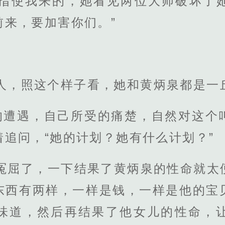
红指使我来的，她看见两位大师破坏了
前来，要加害你们。”
人，照这个样子看，她和黄炳泉都是一
的遭遇，自己所受的痛楚，自然对这个
追问，“她的计划？她有什么计划？”
太冤屈了，一下结果了黄炳泉的性命就太
东西有两样，一样是钱，一样是他的宝
味道，然后再结果了他女儿的性命，