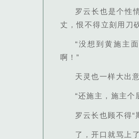
罗云长也是个性
丈，恨不得立刻用刀
“没想到黄施主
啊！”
天灵也一样大出
“还施主，施主个
罗云长也顾不得“
了，开口就骂上