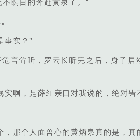
死不瞑目的奔赴黄泉了。”
说。
是事实？”
些危言耸听，罗云长听完之后，身子居
属实啊，是薛红亲口对我说的，绝对错
个，那个人面兽心的黄炳泉真的是，真