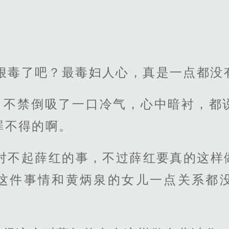
狠毒了吧？最毒妇人心，真是一点都没
，不禁倒吸了一口冷气，心中暗衬，都
罪不得的啊。
了对不起薛红的事，不过薛红要真的这样
这件事情和黄炳泉的女儿一点关系都