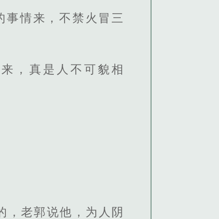
的事情来，不禁火冒三
情来，真是人不可貌相
的，老郭说他，为人阴