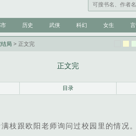
都市
历史
武侠
科幻
女生
言
院结局
> 正文完
正文完
目录
叶满枝跟欧阳老师询问过校园里的情况