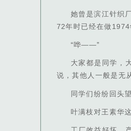
她曾是滨江针织
72年时已经在做197
“哗——”
大家都是同学，
说，其他人一般是无
同学们纷纷回头
叶满枝对王素华
工厂效益好坏，