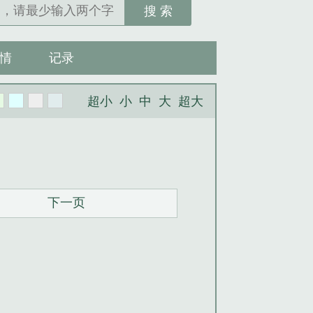
搜 索
情
记录
超小
小
中
大
超大
下一页
。