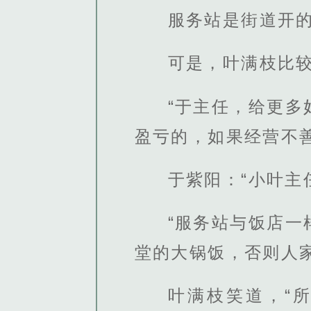
服务站是街道开
可是，叶满枝比
“于主任，给更
盈亏的，如果经营不
于紫阳：“小叶主
“服务站与饭店
堂的大锅饭，否则人
叶满枝笑道，“