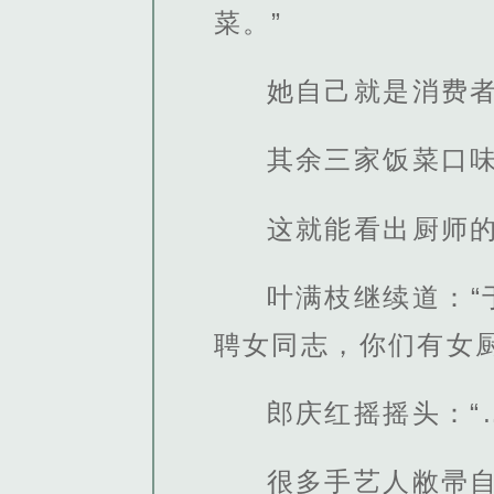
菜。”
她自己就是消费
其余三家饭菜口
这就能看出厨师
叶满枝继续道：
聘女同志，你们有女厨
郎庆红摇摇头：“
很多手艺人敝帚