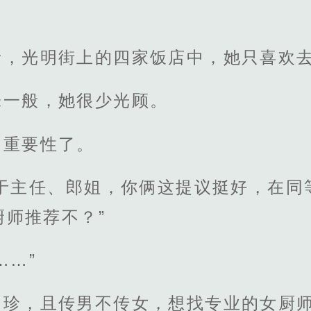
者，光明街上的四家饭店中，她只喜欢
味一般，她很少光顾。
的重要性了。
“于主任、郎姐，你俩这提议挺好，在同
师推荐不？”
……”
自珍，且传男不传女，想找专业的女厨