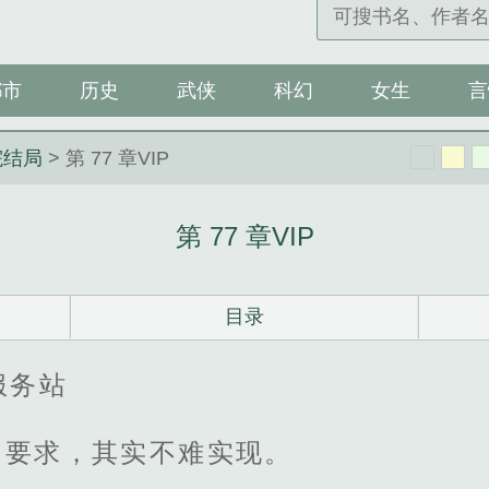
都市
历史
武侠
科幻
女生
言
院结局
> 第 77 章VIP
第 77 章VIP
目录
服务站
的要求，其实不难实现。