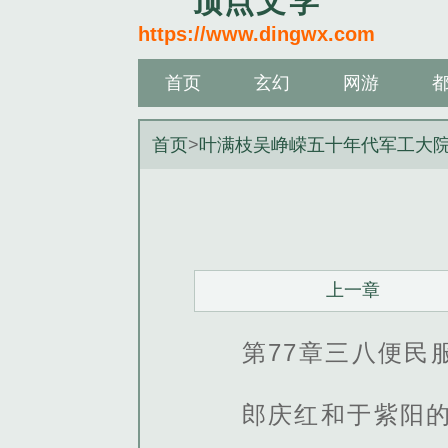
顶点文学
https://www.dingwx.com
首页
玄幻
网游
首页
>
叶满枝吴峥嵘五十年代军工大
上一章
第77章三八便民
郎庆红和于紫阳