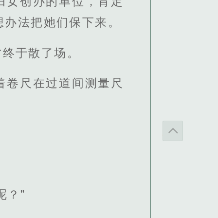
妇女创办的单位，肯定
想办法把她们保下来。
才终于散了场。
着卷尺在过道间测量尺
呢？”