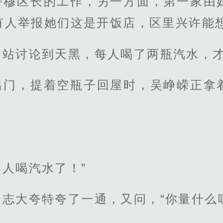
持穆区长的工作，另一方面，第一家由
有人举报她们这是开饭店，区里兴许能
务站讨论到天黑，每人喝了两瓶汽水，
出门，提着空瓶子回屋时，吴峥嵘正拿
人喝汽水了！”
志大夸特夸了一通，又问，“你量什么