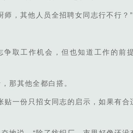
厨师，其他人员全招聘女同志行不行？”
志争取工作机会，但也知道工作的前
行，那其他全都白搭。
天张贴一份只招女同志的启示，如果有合
兴奋地说，“除了纺织厂，市里好像还没