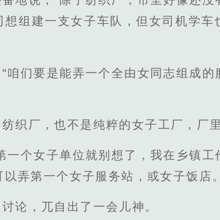
司想组建一支女子车队，但女司机学车
：“咱们要是能弄一个全由女同志组成的
的纺织厂，也不是纯粹的女子工厂，厂
“第一个女子单位就别想了，我在乡镇工
可以弄第一个女子服务站，或女子饭店。
的讨论，兀自出了一会儿神。