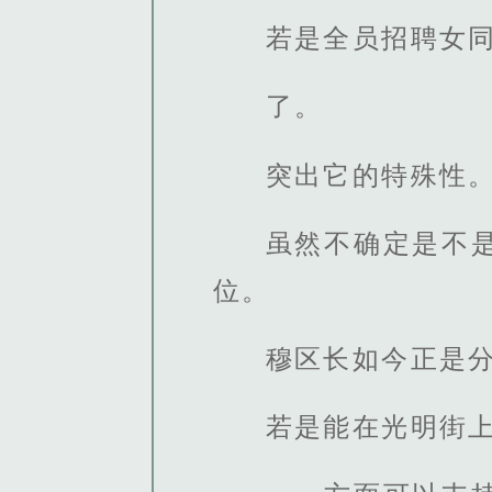
若是全员招聘女同
了。
突出它的特殊性
虽然不确定是不
位。
穆区长如今正是
若是能在光明街上