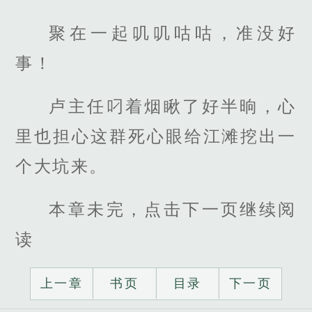
聚在一起叽叽咕咕，准没好
事！
卢主任叼着烟瞅了好半晌，心
里也担心这群死心眼给江滩挖出一
个大坑来。
本章未完，点击下一页继续阅
读
上一章
书页
目录
下一页