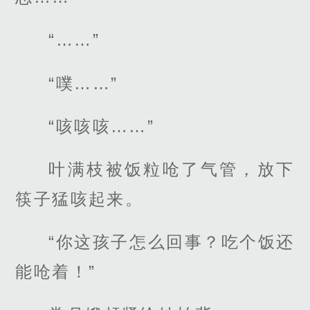
“……”
“噗……”
“咳咳咳……”
叶满枝被饭粒呛了气管，放下
筷子猛咳起来。
“你这孩子怎么回事？吃个饭还
能呛着！”