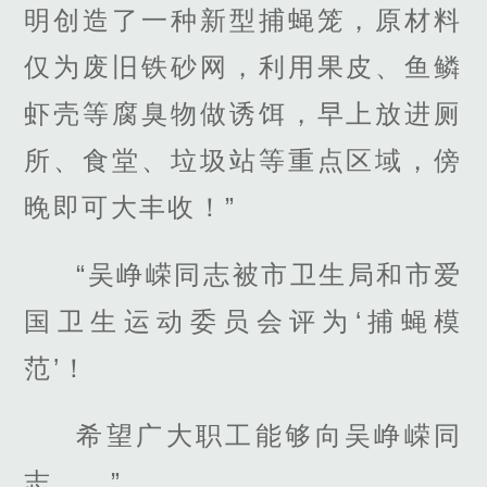
明创造了一种新型捕蝇笼，原材料
仅为废旧铁砂网，利用果皮、鱼鳞
虾壳等腐臭物做诱饵，早上放进厕
所、食堂、垃圾站等重点区域，傍
晚即可大丰收！”
“吴峥嵘同志被市卫生局和市爱
国卫生运动委员会评为‘捕蝇模
范’！
希望广大职工能够向吴峥嵘同
志……”