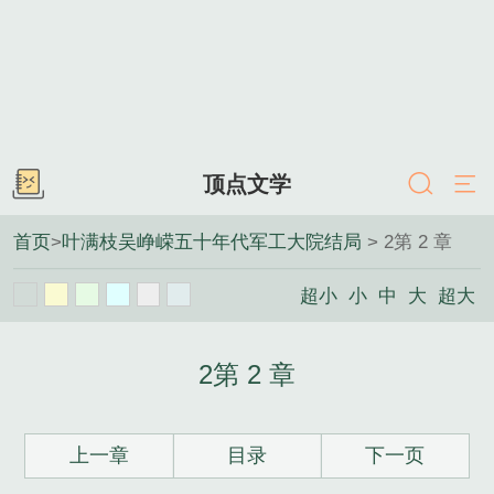
顶点文学
首页
>
叶满枝吴峥嵘五十年代军工大院结局
> 2第 2 章
超小
小
中
大
超大
2第 2 章
上一章
目录
下一页