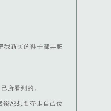
把我新买的鞋子都弄脏
自己所看到的。
然饶恕想要夺走自己位