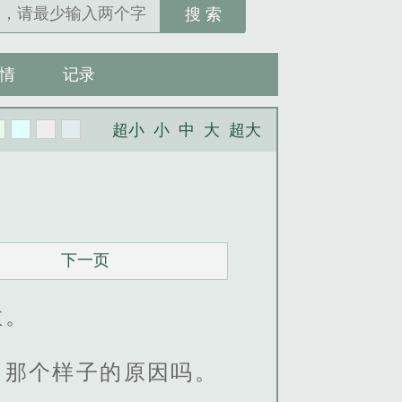
搜 索
情
记录
超小
小
中
大
超大
下一页
数。
了那个样子的原因吗。